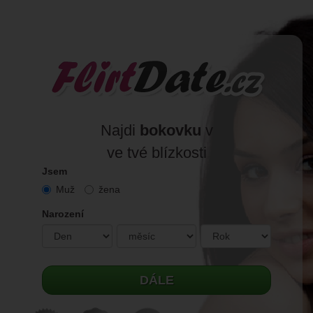
Najdi
bokovku
v
ve tvé blízkosti
Jsem
Muž
žena
Narození
DÁLE