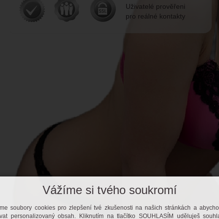
Uživatelé prověřeni
pro reálné kontakty
Vážíme si tvého soukromí
me soubory cookies pro zlepšení tvé zkušenosti na našich stránkách a abych
vat personalizovaný obsah. Kliknutím na tlačítko SOUHLASÍM uděluješ souh