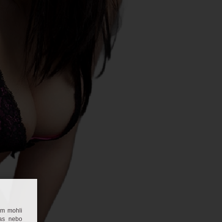
om mohli
las nebo